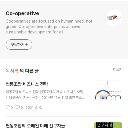
로그 정보
Co-operative
​Cooperatives are focused on human need, not
greed. Co-operative enterprises achieve
sustainable development for all.
구독하기
더보기
독서록
의 다른 글
협동조합 비즈니스 전략
글 내용
협동조합 비즈니스 전략 협동조합의 개념 비즈니스 모델
사례 장종익 지음 | 동하 | 2014년 11월 11일 출간 책소개
더보기 『협동조합 비즈니스 전략』은 협동조합의 개념, 유
0
0
2021. 6. 9.
형별 비즈니스 모델의 특징 및 성공조건, 그리고 성공 사례
등 세 가지 요소를 상호 연계해 알기 쉽게 설명하려고 하였
다. 협동조합을 이해하고자 하거나 실천하고자 하는 사람
협동조합의 오래된 미래 선구자들
들, 그리고 협동조합의 정책 담당자들이 협동조합에 관한