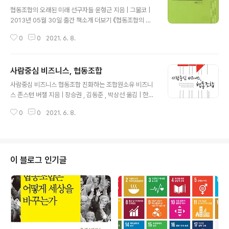
글 내용
체계적인 인식을 갖도록 하여 협동조합의 실패 비용을 줄
협동조합의 오래된 미래 선구자들 윤형근 지음 | 그물코 |
이는데 기여하고자 집필되었다. 목차 더보기 제1장 왜 협동
2013년 05월 30일 출간 책소개 더보기 《협동조합의 오
조합인가 1. 협동조합이란 무엇인가 2. 왜 지금 협동조합에
래된 미래, 선구자들》은 역사 속 협동조합 선구자들의 생애
대한 관심이 급증하는가 제2장 협동조합은 자본주의 체제
0
0
2021. 6. 8.
와 사상을 갈무리하고, 그들의 자취를 통해 지금의 협동조
의 대안인가 1. 협동조합의 세 가지 갈래의 전통 2. 1990
합운동을 돌아보고 전망을 살필 수 있는 책이다. 200년
년대 이후 확산된 사회..
전, 영국의 로버트 오언부터 지금까지 진행되고 있는 협동
사람중심 비즈니스, 협동조합
운동의 내용을 인물 중심으로 망라한 이 책은 협동조합운
글 내용
동의 역사를 종횡으로 촘촘히 엮어 보여준다. 책을 엮고 쓴
사람중심 비즈니스 협동조합 진화하는 조합원소유 비즈니
윤형근은 1980년대 중반 한살림모임에서 일을 시작한 뒤
스 존스턴 버챌 지음 | 장승권 , 김동준 , 박상선 옮김 | 한울
30년 가까이 협동조합운동 한복판에 있어왔다. 협동운동
아카데미 | 2012년 07월 06일 출간 책소개 더보기 진화
의 실천가이면서 끊임없이 사상의 정신과 그 뿌리를 탐색
0
0
2021. 6. 8.
하는 조합원소유 비즈니스『사람중심 비즈니스, 협동조합』.
해 온 저자의 역작이라 할 수 있다. 목차 더보기 들어가는말
조합원소유 비즈니스의 개념, 역사, 전망에 대한 통찰력 넘
협동조합운동의 새벽-협동촌을 꿈..
치는 해설을 고스란히 담아낸 책이다. 협동조합의 유형을
분류하고, 유형별로 전 세계 협동조합의 진화과정을 기술
하고 있다. 협동조합을 조합원소유 비즈니스라는 관점으로
이 블로그 인기글
접근하고, 조합원제도의 중요성을 강조한다. 목차 더보기
한국어판 서문 옮긴이의 말 제1장 _ 사람중심 비즈니스 관
점 / 무엇을 보는가? / 소유권이 중요한가? / 조합원소유 부
문이 얼마나 중요한가? / 다양성의 장점 / MOB는 위기에
강하다 / 책의 구..