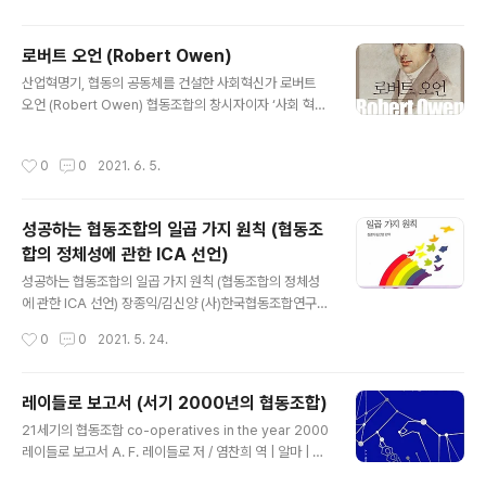
임신부 호세 마리아 아리스멘디아리에타의 주도로 시작된
협동조합운동과 제조업·금융·유통·연구·교육을 포괄한 협
로버트 오언 (Robert Owen)
동조합 그 자체를 일컫기도 한다. 노동자들이 회사를 소유
글 내용
하고 경영자를 선임하며 경영 전체를 관리·감독하는 체제
산업혁명기, 협동의 공동체를 건설한 사회혁신가 로버트
인 몬드라곤은 1956년 노동자생산협동조합으로 시작했지
오언 (Robert Owen) 협동조합의 창시자이자 ‘사회 혁
만, 오늘날 해외에까지 생산공장(2010년 현재 77개의 해
신’의 선구자 로버트 오언의 국내 첫 평전 “사회혁신은 어
외 생산공장)을 갖춘 대기업으로 성장했다. 1941년 스페인
떻게 인간을 산업혁명에서 구출하는가?” 로버트 오언 G.
작성시간
0
0
2021. 6. 5.
바스크 지역의 한 ..
D. H. 콜 지음(1923년) | 홍기빈 옮김 칼폴라니사회경제연
구소 협동조합 416쪽 | 16,800원 | 2017년 2월 10일 출
간 로버트 오언 협동(Co-operation)이라는 원리 제시,
성공하는 협동조합의 일곱 가지 원칙 (협동조
이를 자신의 모든 실천 활동의 조직 원리로 삼음. “수많은
합의 정체성에 관한 ICA 선언)
이들과 공동체 전체가 함께 생산하고 함께 분배하기 위해
글 내용
힘을 모은다”는 정치경제학의 개념 콜의 길드 사회주의는
성공하는 협동조합의 일곱 가지 원칙 (협동조합의 정체성
로버트 오언이 발견한 ‘사회’의 의미를 가장 충실히 구현했
에 관한 ICA 선언) 장종익/김신양 (사)한국협동조합연구소
다는 평가를 받는다. 협동조합 등 다양한 결사체로 실체화
출판부 / 2001 무지개협동문고 목차 더보기 [1부] 협동조
작성시간
0
0
2021. 5. 24.
된..
합의 정체성에 관한 ICA 선언 1-1. 협동조합의 정체성에
관한 ICA 선언의 배경 1-4-1. 자발적이고 개방적인 조합
원제도 (Voluntary and Open Membership) 1-4-2.
레이들로 보고서 (서기 2000년의 협동조합)
조합원에 의한 민주적 관리(Democratic Member) 1-4
글 내용
21세기의 협동조합 co-operatives in the year 2000
-3. 조합원의 경제적 참여 (Member Economic partici
레이들로 보고서 A. F. 레이들로 저 / 염찬희 역 | 알마 | 20
pation) 1-4-4. 자율과 독립 (Autonomy and Indepe
15년 06월 30일 저자 서문 중~ 연구의 목적은 협동조합
ndence) 1-4-5. 교육, 훈련 및 정보제공 (Education, T