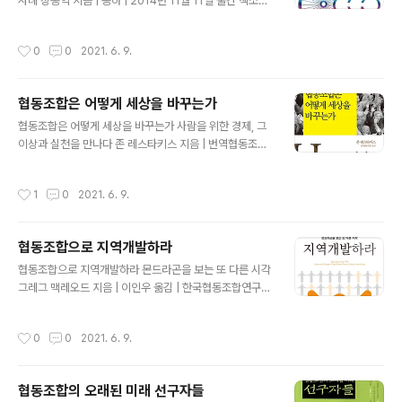
담아냈다. 이 책에는 20여년 협동조합주의자로 살아온 저
사례 장종익 지음 | 동하 | 2014년 11월 11일 출간 책소개
자의 협동조합 경영 이론과 경험이 고스란히 녹아있다. 협
더보기 『협동조합 비즈니스 전략』은 협동조합의 개념, 유
동조합의 역사와 정의, 창업을 준비하는데 꼭 짚고 넘어가
형별 비즈니스 모델의 특징 및 성공조건, 그리고 성공 사례
작성시간
0
0
2021. 6. 9.
야 할 것들, 실제 협동..
등 세 가지 요소를 상호 연계해 알기 쉽게 설명하려고 하였
다. 협동조합을 이해하고자 하거나 실천하고자 하는 사람
들, 그리고 협동조합의 정책 담당자들이 협동조합에 관한
협동조합은 어떻게 세상을 바꾸는가
체계적인 인식을 갖도록 하여 협동조합의 실패 비용을 줄
글 내용
이는데 기여하고자 집필되었다. 목차 더보기 제1장 왜 협동
협동조합은 어떻게 세상을 바꾸는가 사람을 위한 경제, 그
조합인가 1. 협동조합이란 무엇인가 2. 왜 지금 협동조합에
이상과 실천을 만나다 존 레스타키스 지음 | 번역협동조합
대한 관심이 급증하는가 제2장 협동조합은 자본주의 체제
옮김 | 착한책가게 | 2017년 08월 25일 출간 책소개 더보
의 대안인가 1. 협동조합의 세 가지 갈래의 전통 2. 1990
기 협동조합의 역사와 사상, 세계 각지의 주요 사례들을 사
작성시간
1
0
2021. 6. 9.
년대 이후 확산된 사회..
회적 경제와 협동조합 운동의 관점에서 한 권에 담은 책 좀
더 인간적인 경제를 이루기 위해 세계 협동조합 운동이 펼
쳐온 경제민주주의를 향한 열망을 전 세계의 구체적 경험
협동조합으로 지역개발하라
을 바탕으로 이론적, 실천적으로 풀어냈다. 저자는 ‘경제에
글 내용
서 민주주의란 어떤 의미인가’라는 질문에 대한 답을 가장
협동조합으로 지역개발하라 몬드라곤을 보는 또 다른 시각
실천적으로 구현하는 모델이 협동조합이라고 이야기하면
그레그 맥레오드 지음 | 이인우 옮김 | 한국협동조합연구소
서, 10여 년에 걸친 연구로 이를 뒷받침한다. 협동조합의
| 2012년 07월 05일 출간 책소개 더보기 몬드라곤을 보
역사적, 철학적 배경은 물론 지금까지 국내에 소개되지 않
는 또 다른 시각『협동조합으로 지역개발하라』. 이 책은 몬
작성시간
0
0
2021. 6. 9.
은 세계 각지의 사례를 총망라..
드라곤에서 미주지역까지 협동조합 연대형 지역사회 공동
체 경제개발 성공 사례를 소개한다. 외형이 아닌 가치로서
의 협동조합을 바라보게 하며, 자본 중심의 조직이 아닌 사
협동조합의 오래된 미래 선구자들
람 중심의 결사체로서의 협동조합이 무엇인지 보여주고,
글 내용