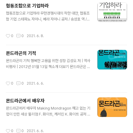
제국주의 시대와 시장경제 유일사상을 모두 극복해야 하
협동조합으로 기업하라
며, 시장경제와 함께 사회적 경제, 공공경제, 생태경제의 네
글 내용
바퀴가 맞물려 돌아가는 ‘4박자 경제학’이 필요하고, 이들
협동조합으로 기업하라 무한경쟁시대의 착한 대안, 협동조
이 사회 운용의 원리가 돼야 한다고 말한다. 우선, 주류경제
합 기업 스테파노 자마니, 베라 자마니 공저 / 송성호 역 /
학의 기본 전제였던 인간의 이기심과 이를 바탕으로 한 경
김현대 감수 | 북돋움 | 2013년 04월 05일 책소개 더보기
제적ㆍ합리적 선택이 사회적 공리를 증진시킨다는 주장에
협동조합이라는 기업 형태를 올바르게 평가하려면, 협동조
작성시간
0
0
2021. 6. 8.
대한 본질적인 문제를 제기한..
합이 가진 긍정적인 외부효과를 고려해야 한다. 그중 가장
큰 것이 사회의 민주화이다. 생산 현장에서의 민주주의가
정치 제도의 민주화를 강화하고 지지하는 결과를 이끌어
몬드라곤의 기적
낸다. 저자는 ‘정부의 체제에서 민주주의가 정당화된다면,
글 내용
기업의 체제에서도 민주주의는 똑같이 정당화된다’라는 로
몬드라곤의 기적 행복한 고용을 위한 성장 김성오 저 | 역사
버트 달(Robert Dahl)의 말을 소개한다. 민주적 원칙이
비평사 | 2012년 01월 13일 책소개 더보기 몬드라곤은 스
오직 정치에서만 적용되는 한, 그 사회는 완전히 민주적일
페인 바스크 지역에 위치한 도시 자체를 가리키는 이름이
수가 없다. 좋은 사회라면, 시민이자 유권자로서는 민주적
기도 하지만, 이곳에서 1940년대부터 주임신부 호세 마리
작성시간
0
0
2021. 6. 6.
이고, 노동자이자 소비..
아 아리스멘디아리에타의 주도로 시작된 협동조합운동과
제조업·금융·유통·연구·교육을 포괄한 협동조합 그 자체를
일컫기도 한다. 노동자들이 회사를 소유하고 경영자를 선
몬드라곤에서 배우자
임하며 경영 전체를 관리·감독하는 체제인 몬드라곤은 19
글 내용
56년 노동자생산협동조합으로 시작했지만, 오늘날 해외에
몬드라곤에서 배우자 Making Mondragon 해고 없는 기
까지 생산공장(2010년 현재 77개의 해외 생산공장)을 갖
업이 만든 세상 윌리엄 F. 화이트, 캐서린 K. 화이트 공저 /
춘 대기업으로 성장했다. 저자 김성오는 몬드라곤을 좀 더
김성오 역 | 역사비평사 | 2012년 01월 13일 책소개 더보
현실감 있게 설명하고자 자산 규모가 비슷하고 노동조합운
기 몬드라곤은 스페인 바스크 지역에 위치한 도시 자체를
작성시간
0
0
2021. 6. 6.
동이 활성화된 현대자동차와의 비교를 시..
가리키는 이름이기도 하지만, 이곳에서 1940년대부터 주