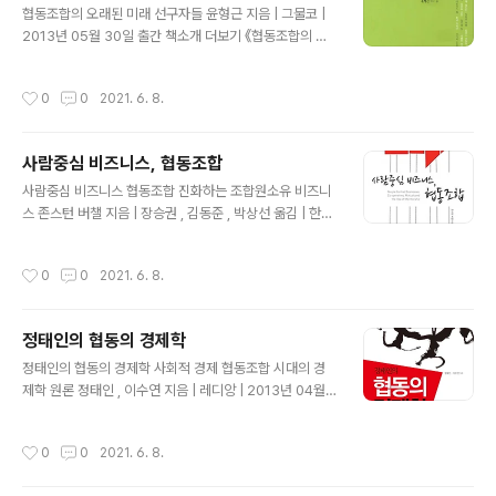
가치지향적 사회운동으로서의 협동조합 운동이 나아갈 길
협동조합의 오래된 미래 선구자들 윤형근 지음 | 그물코 |
을 제시한다. 목차 더보기 한국의 독자들에게 추천사­김완
2013년 05월 30일 출간 책소개 더보기 《협동조합의 오
주 전라북도지사 추천사­박병옥 청와대 서민정책비서관 저
래된 미래, 선구자들》은 역사 속 협동조합 선구자들의 생애
자 감사의 글 저자의 책자 소개 추천자 서문 저자 서론 제1
와 사상을 갈무리하고, 그들의 자취를 통해 지금의 협동조
작성시간
0
0
2021. 6. 8.
장­ 몬드라곤의 내부 현황 1. 배경 2...
합운동을 돌아보고 전망을 살필 수 있는 책이다. 200년
전, 영국의 로버트 오언부터 지금까지 진행되고 있는 협동
운동의 내용을 인물 중심으로 망라한 이 책은 협동조합운
사람중심 비즈니스, 협동조합
동의 역사를 종횡으로 촘촘히 엮어 보여준다. 책을 엮고 쓴
글 내용
윤형근은 1980년대 중반 한살림모임에서 일을 시작한 뒤
사람중심 비즈니스 협동조합 진화하는 조합원소유 비즈니
30년 가까이 협동조합운동 한복판에 있어왔다. 협동운동
스 존스턴 버챌 지음 | 장승권 , 김동준 , 박상선 옮김 | 한울
의 실천가이면서 끊임없이 사상의 정신과 그 뿌리를 탐색
아카데미 | 2012년 07월 06일 출간 책소개 더보기 진화
해 온 저자의 역작이라 할 수 있다. 목차 더보기 들어가는말
하는 조합원소유 비즈니스『사람중심 비즈니스, 협동조합』.
작성시간
0
0
2021. 6. 8.
협동조합운동의 새벽-협동촌을 꿈..
조합원소유 비즈니스의 개념, 역사, 전망에 대한 통찰력 넘
치는 해설을 고스란히 담아낸 책이다. 협동조합의 유형을
분류하고, 유형별로 전 세계 협동조합의 진화과정을 기술
정태인의 협동의 경제학
하고 있다. 협동조합을 조합원소유 비즈니스라는 관점으로
글 내용
접근하고, 조합원제도의 중요성을 강조한다. 목차 더보기
정태인의 협동의 경제학 사회적 경제 협동조합 시대의 경
한국어판 서문 옮긴이의 말 제1장 _ 사람중심 비즈니스 관
제학 원론 정태인 , 이수연 지음 | 레디앙 | 2013년 04월 1
점 / 무엇을 보는가? / 소유권이 중요한가? / 조합원소유 부
0일 출간 책소개 더보기 지금 우리에게는 '이타적 경제
문이 얼마나 중요한가? / 다양성의 장점 / MOB는 위기에
학'이 필요하다! 『정태인의 협동의 경제학』은 ‘새로운 사회
작성시간
0
0
2021. 6. 8.
강하다 / 책의 구..
를 여는 연구원’의 원장 정태인과 연구원 이수연이 주류경
제학에 대한 비판과 대안을 담은 책이다. 저자들은 경제학