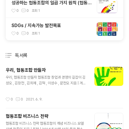
성공하는 협동조합의 일곱 가지 원칙 (협동조
합의 정체성에 관한 ICA 선언)
0
0
조회
1
SDGs / 지속가능 발전목표
0
0
조회
1
독서록
분류 전체보기
주요 글 목록
우리, 협동조합 만들자
글 내용
우리, 협동조합 만들자 협동조합 창업과 경영의 길잡이 김
성오 , 김장전 , 김희제 , 김혁 , 이성수 , 문천오 지음 | 겨울
나무 | 2013년 03월 20일 출간 책소개 더보기 1%가 아
닌 99%가 함께 하는 기업을 만들자! 협동조합 창업과 경
작성시간
0
0
2021. 6. 9.
영의 길잡이 『우리 협동조합 만들자』. 협동조합 창업교육
과 협동조합 경영컨설팅을 진행하고 있는 저자 김성오가
일반 협동조합, 즉 영리 협동조합의 설립과 운영을 다룬 책
협동조합 비즈니스 전략
이다. 협동조합의 역사와 정의, 원칙과 같은 기본내용을 포
글 내용
함하여 창업과 경영에서 점검해야 할 부분들을 빠짐없이
협동조합 비즈니스 전략 협동조합의 개념 비즈니스 모델